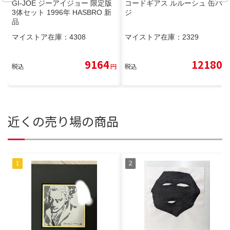
GI-JOE ジーアイジョー 限定版
コードギアス ルルーシュ 缶バッ
3体セット 1996年 HASBRO 新
ジ
品
マイストア在庫：
4308
マイストア在庫：
2329
9164
12180
税込
円
税込
円
近くの売り場の商品