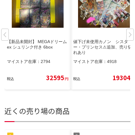
【新品未開封】 MEGAドリーム
値下げ未使用カノン シスタ
ex シュリンク付き 6box
ー・プリンセス⚠追加、売り切
れあり
マイストア在庫：
2794
マイストア在庫：
4918
32595
19304
税込
円
税込
円
近くの売り場の商品