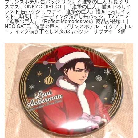
プリンスホテル 缶バッジ リヴァイ 進撃の巨人 兵長 クリ
スマス。ONKYO DIRECT｜「進撃の巨人」描き下ろしイ
ラスト 缶バッジ リヴァイ。進撃の巨人』描き下ろしイラ
スト【騎馬】トレーディング箔押し缶バッジ。TVアニメ
『進撃の巨⼈』《Reflect Memories ver.》商品が登場！ |
NEO GATE。進撃の巨人 プリンスホテル イケプリトレ
ーディング描き下ろしメタル缶バッジ リヴァイ 9個