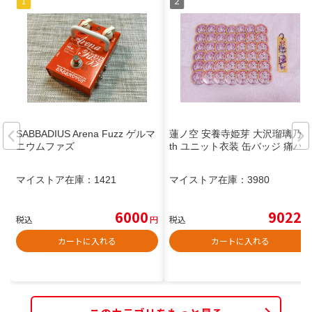
SABBADIUS Arena Fuzz ゲルマ
蓮ノ空 安養寺姫芽 大沢瑠璃乃 5
ニウムファズ
th ユニット衣装 缶バッジ 痛バ
マイストア在庫：
1421
マイストア在庫：
3980
6000
9022
税込
円
税込
円
カートに入れる
カートに入れる