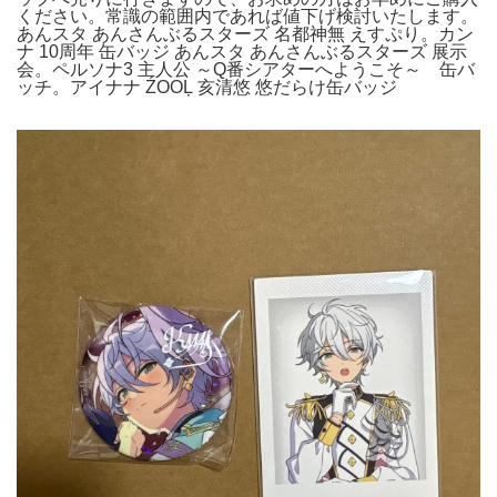
ください。常識の範囲内であれば値下げ検討いたします。
あんスタ あんさんぶるスターズ 名都神無 えすぷり。カン
ナ 10周年 缶バッジ あんスタ あんさんぶるスターズ 展示
会。ペルソナ3 主人公 ～Q番シアターへようこそ～ 缶バ
ッチ。アイナナ ŹOOĻ 亥清悠 悠だらけ缶バッジ