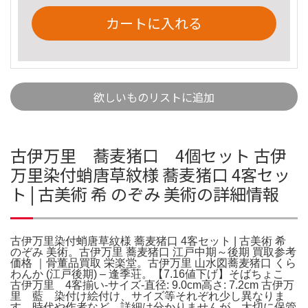
カートに入れる
欲しいものリストに追加
古伊万里 蕎麦猪口 4個セット 古伊
万里染付蛸唐草紋様 蕎麦猪口 4客セッ
ト | 古美術 希 のぞみ 美術の詳細情報
古伊万里染付蛸唐草紋様 蕎麦猪口 4客セット | 古美術 希
のぞみ 美術。古伊万里 蕎麦猪口 江戸中期～後期 買取参考
価格 ｜骨董品買取 栄楽堂。古伊万里 山水図蕎麦猪口 くら
わんか (江戸後期) – 逢季荘。【7.16値下げ】そばちょこ
古伊万里 4客揃い-サイズ-直径: 9.0cm高さ: 7.2cm 古伊万
里 藍 染付け絵付け、サイズ等それぞれ少し異なりま
す。時代や作者など、詳細は分かりませんが、大切に保管