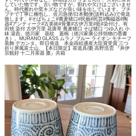
していた物です。古い物ですが、割れや欠けはございませ
ん。時代擦れや窯キズなどが良い味を出しています。プチ
プチで丁寧に梱包し、佐川急便/日本郵便(送料込み)で発送
致します。#そばちょこ#蕎麦猪口#民藝#民芸#陶磁器#陶
器#アンティーク#古美術#骨董#古伊万里#藍#染付け。有
田焼 染付 古伊万里 花唐草 蕎麦猪口 そば猪口 つゆ入れ 小
鉢 湯呑。徳川家 葵紋 蓋椀（徳川家康公拝領物の墨書
き）。MURANO GLASS ムラノ ブルー ライオン モチーフ
装飾 デカンタ。即日発送 本金蒔絵通産大臣賞受賞 三つ
折り屏風富士山。【本日限定】茶道具/棗 高野浩雲 『井伊
宗観好 十二月茶器 棗』共箱