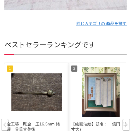
同じカテゴリの 商品を探す
ベストセラーランキングです
金工簪 彫金 玉16.5mm 緒
【絵画油絵】題名：一億円（原
締 骨董古美術
寸大）