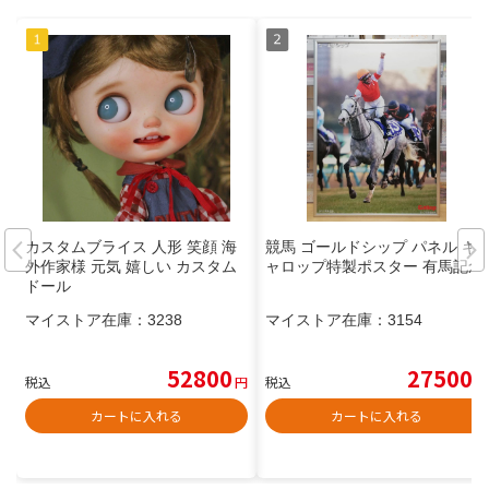
カスタムブライス 人形 笑顔 海
競馬 ゴールドシップ パネル ギ
外作家様 元気 嬉しい カスタム
ャロップ特製ポスター 有馬記念
ドール
マイストア在庫：
3238
マイストア在庫：
3154
52800
27500
税込
円
税込
円
カートに入れる
カートに入れる