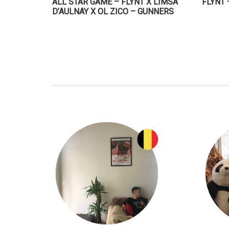
ALL STAR GAME – FLYNT X LIMSA
FLYNT 
D’AULNAY X OL ZICO – GUNNERS