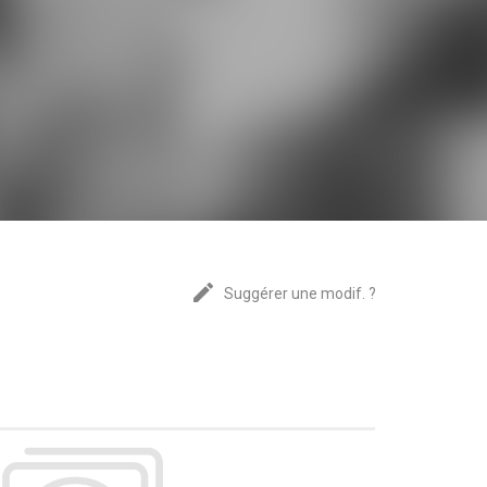
edit
Suggérer une modif. ?