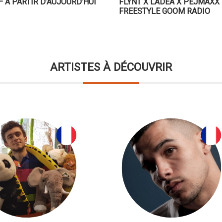
– A PARTIR D’AUJOURD’HUI
FLYNT X LADEA X PEJMAXX
FREESTYLE GOOM RADIO
ARTISTES À DÉCOUVRIR