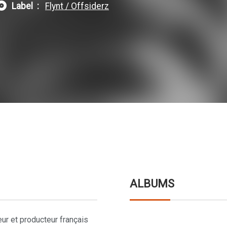
lbum
Label
Flynt / Offsiderz
ALBUMS
eur et producteur français