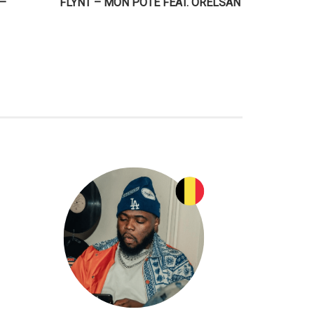
 –
FLYNT – MON POTE FEAT. ORELSAN