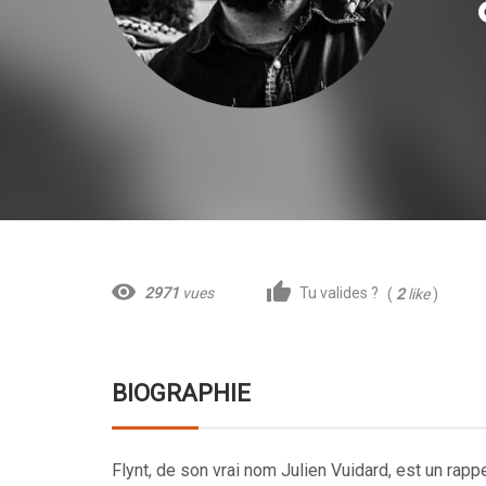
a
visibility
thumb_up
2971
vues
Tu valides ?
(
2
like
)
BIOGRAPHIE
Flynt, de son vrai nom Julien Vuidard, est un rapp