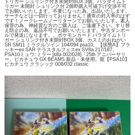
トリガー シュリンク付き未開封BOX 3個。パラダイムト
リガー 未開封 シュリンク付 2個即購入可値下げ交渉不可
でお願いいたします。不要になった為、出品いたします。
サーチなどは一切行っておりません！通常の封入率のはず
です！ノークレームノーリターンでお願いいたしす。素人
保管の為、神経質な方のご購入は、ご遠慮下さい。すり替
え防止の為、返品不可でお願いいたします。中古ダンボー
ルで発送になります。。ポケモンカード パラダイムトリ
ガー シュリンク付き未開封BOX 3個。カスミのおねがい
SR SM11 ミラクルツイン 104/094 psa10。【状態A】ブラ
ッキーex SAR テラスタルフェスex SV8a 217/187。
PSA10ミュウ: ミラー [s8a 002/028]「25th アニバーサリ
ー。ピカチュウ GX BEAMS 新品・未使用。龍【PSA10】
ピカチュウ クラシック 008/032 classic