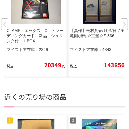
CLAMP エックス X トレー
【真作】松村呉春/月渓/日ノ出鶴
ディングカード 新品 シュリ
亀図/掛軸☆宝船☆Z-366
ンク付 １BOX
マイストア在庫：
2349
マイストア在庫：
4843
20349
143856
税込
円
税込
円
近くの売り場の商品